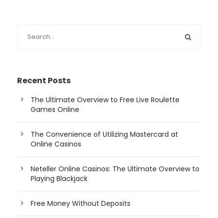
Recent Posts
The Ultimate Overview to Free Live Roulette
Games Online
The Convenience of Utilizing Mastercard at
Online Casinos
Neteller Online Casinos: The Ultimate Overview to
Playing Blackjack
Free Money Without Deposits