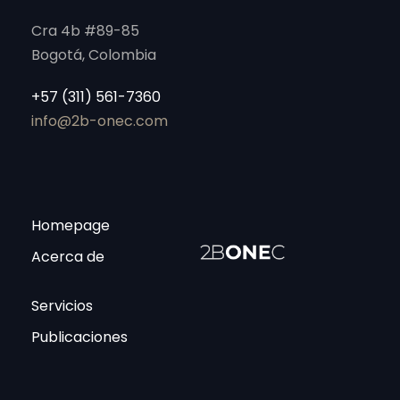
Cra 4b #89-85
Bogotá, Colombia
+57 (311) 561-7360
info@2b-onec.com
Homepage
Acerca de
Servicios
Publicaciones