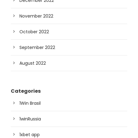
December 2022
November 2022
October 2022
September 2022
August 2022
Categories
1Win Brasil
1winRussia
1xbet app