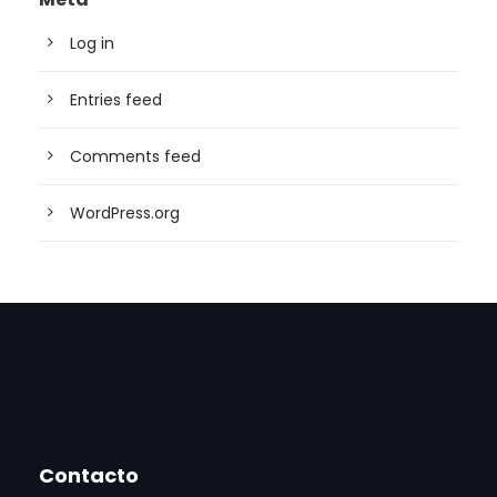
Log in
Entries feed
Comments feed
WordPress.org
Contacto