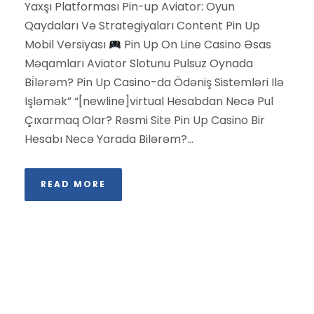
Yaxşı Platforması Pin-up Aviator: Oyun
Qaydaları Və Strategiyaları Content Pin Up
Mobil Versiyası
Pin Up On Line Casino Əsas
Məqamları Aviator Slotunu Pulsuz Oynada
Bi̇lərəm? Pin Up Casino-da Ödəniş Sistemləri Ilə
Işləmək” “[newline]virtual Hesabdan Necə Pul
Çıxarmaq Olar? Rəsmi Site Pin Up Casino Bir
Hesabı Necə Yarada Bilərəm?...
READ MORE