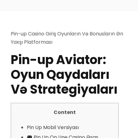
Pin-up Casino Giriş Oyunların Və Bonusların Ən
Yaxşı Platforması
Pin-up Aviator:
Oyun Qaydaları
Və Strategiyaları
Content
Pin Up Mobil Versiyası
Pin Up On Line Casino Əsas