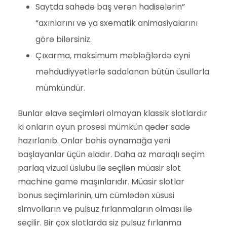
Saytda sahədə baş verən hadisələrin”
“axınlarını və ya sxematik animasiyalarını
görə bilərsiniz.
Çıxarma, maksimum məbləğlərdə eyni
məhdudiyyətlərlə sadalanan bütün üsullarla
mümkündür.
Bunlar əlavə seçimləri olmayan klassik slotlardır
ki onların oyun prosesi mümkün qədər sadə
hazırlanıb. Onlar bahis oynamağa yeni
başlayanlar üçün əladır. Daha az maraqlı seçim
parlaq vizual üslubu ilə seçilən müasir slot
machine game maşınlarıdır. Müasir slotlar
bonus seçimlərinin, um cümlədən xüsusi
simvolların və pulsuz fırlanmaların olması ilə
seçilir. Bir çox slotlarda siz pulsuz fırlanma