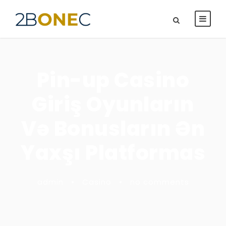
Pin-up Casino
Giriş Oyunların
Və Bonusların Ən
Yaxşı Platformas
admin
•
Casino
•
no comments