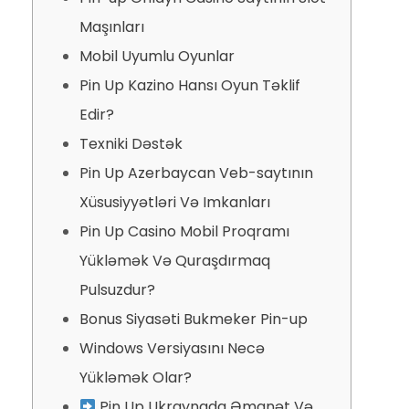
Maşınları
Mobil Uyumlu Oyunlar
Pin Up Kazino Hansı Oyun Təklif
Edir?
Texniki Dəstək
Pin Up Azerbaycan Veb-saytının
Xüsusiyyətləri Və Imkanları
Pin Up Casino Mobil Proqramı
Yükləmək Və Quraşdırmaq
Pulsuzdur?
Bonus Siyasəti Bukmeker Pin-up
Windows Versiyasını Necə
Yükləmək Olar?
Pin Up Ukraynada Əmanət Və