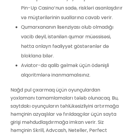
Pin-Up Casino’nun sadə, riskləri asanlaşdırır
və müştərilərinin suallarına cavab verir.
Qumarxananın lisenziyası olub olmadığı
vacib deyil, istənilən qumar müəssisəsi,
hətta onlayn fəaliyyət göstərənlər də
bloklana bilər.
Aviator-da qalib gəlmək üçün ödənişli
alqoritmlərə inanmamalısınız.
Nağd pul çıxarmaq üçün oyunçulardan
yoxlamanı tamamlamaları tələb olunacaq. Bu,
saytdakı oyunçuların təhlükəsizliyini artırmağa
həmçinin azyaşlılar və fırıldaqçılar üçün sayta
girişi məhdudlaşdırmağa imkan verir. Siz
həmçinin Skrill, Advcash, Neteller, Perfect