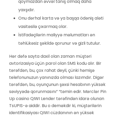
qoymazdan əvvəl tanış olmaq daha
yaxşıdır.
Onu dərhal karta və ya başqa ödəniş aləti
vasitəsilə çıxarmaq olar.
İstifadəçilərin maliyyə məlumatları ən
təhlükəsiz şəkildə qorunur və gizli tutulur.
Hər dəfə sayta daxil olan zaman müştəri
avtorizasiya üçün parol olan SMS kodu alır. Bir
tərəfdən, bu, çox rahat deyil, çünki həmişə
telefonunuzun yanınızda olması lazımdır. Digər
tərəfdən, bu, oyunçunun şəxsi hesabının yüksək
səviyyədə qorunmasını” “təmin edir. Mərclər Pin
Up casino QIWI Lender tərəfindən idarə olunan
TsUPIS-ə aiddir. Bu o deməkdir ki, müştərilərin
identifikasiyası QIWI cüzdanının ən yüksək