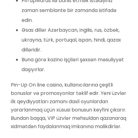
Pin upwards ilə bahis etmək istədiyiniz
zaman semblante bir zamanda istifadə
edin.
Əsas dillər Azərbaycan, ingilis, rus, özbək,
ukrayna, türk, portuqal, ispan, hindi, qazax
dilləridir.
Buna görə kazino işçiləri şəxsən məsuliyyət
daşıyırlar.
Pin-Up On line casino, kullanıcılarına çeşitli
bonuslar və promosyonlar təklif edir. Yeni üzvlər
ilk qeydiyyatları zamanı daxil oyunlardan
yararlanmaq üçün xüsusi bonusun keyfini çıkarır.
Bundan başqa, VIP üzvlər məhsuldan qazanaraq
xidmətdən faydalanmaq imkanına malikdirlər.