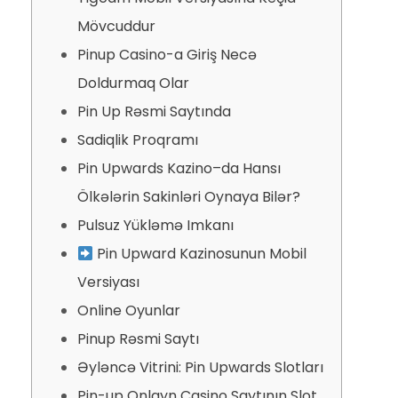
Mövcuddur
Pinup Casino-a Giriş Necə
Doldurmaq Olar
Pin Up Rəsmi Saytında
Sadiqlik Proqramı
Pin Upwards Kazino–da Hansı
Ölkələrin Sakinləri Oynaya Bilər?
Pulsuz Yükləmə Imkanı
Pin Upward Kazinosunun Mobil
Versiyası
Online Oyunlar
Pinup Rəsmi Saytı
Əyləncə Vitrini: Pin Upwards Slotları
Pin-up Onlayn Casino Saytının Slot