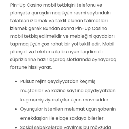
Pin-Up Casino mobil tətbiqini telefonu və
planşetə quraşdırmaq üçün rəsmi saytındakı
tələbləri izləmək və təklif olunan təlimatları
izləmək gərək Bundan sonra Pin-Up Casino
mobil tətbiq edilməlidir və məbləğini qaydaları
tapmaq üçün çox rahat bir yol təklif edir. Mobil
planşet və telefonu ilə bu oyun təqdimatı
süprizlərinə hazırlaşaraq slotlarında oynayaraq
fortune hissi yarat.
Pulsuz rejim qeydiyyatdan keçmiş
müştərilər və kazino saytına qeydiyyatdan
keçməmiş ziyarətçilər üçün mövcuddur.
Oyunçular istənilən məlumat üçün şöbənin
əməkdaşları ilə əlaqə saxlaya bilərlər.
Sosial şəbəkələrdə yayılmış bu mövzuda