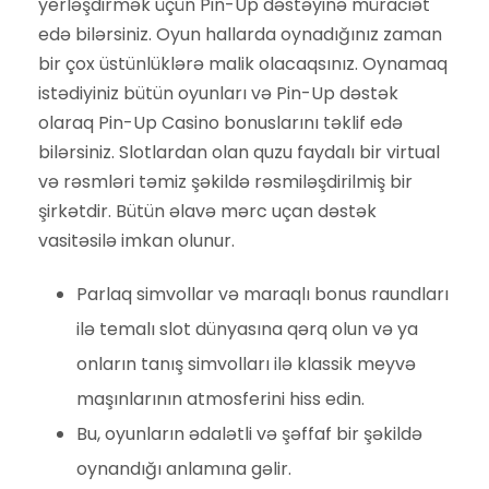
yerləşdirmək üçün Pin-Up dəstəyinə müraciət
edə bilərsiniz. Oyun hallarda oynadığınız zaman
bir çox üstünlüklərə malik olacaqsınız. Oynamaq
istədiyiniz bütün oyunları və Pin-Up dəstək
olaraq Pin-Up Casino bonuslarını təklif edə
bilərsiniz. Slotlardan olan quzu faydalı bir virtual
və rəsmləri təmiz şəkildə rəsmiləşdirilmiş bir
şirkətdir. Bütün əlavə mərc uçan dəstək
vasitəsilə imkan olunur.
Parlaq simvollar və maraqlı bonus raundları
ilə temalı slot dünyasına qərq olun və ya
onların tanış simvolları ilə klassik meyvə
maşınlarının atmosferini hiss edin.
Bu, oyunların ədalətli və şəffaf bir şəkildə
oynandığı anlamına gəlir.