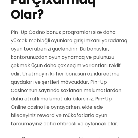
Olar?
Pin-Up Casino bonus proqramları sizə daha
yüksək məbləğli oyunlara giriş imkanı yaradaraq
oyun təcrübənizi gücləndirir. Bu bonuslar,
kontorunuzdan oyun oynamaq və pulunuzu
çəkmək üçün daha çox seçim variantları təklif
edir. Unutmayın ki, her bonusun öz idarəetmə
qaydaları və şərtləri mövcuddur. Pin-Up
Casino’nun saytında saxlanan məlumatlardan
daha ətraflı məlumat ala bilərsiniz. Pin-Up
Online casino ilə oynayarkən, əldə edə
biləcəyiniz reward və mükafatlarla oyun
tərcüməyiniz daha ehtiraslı və əyləncəli olar.