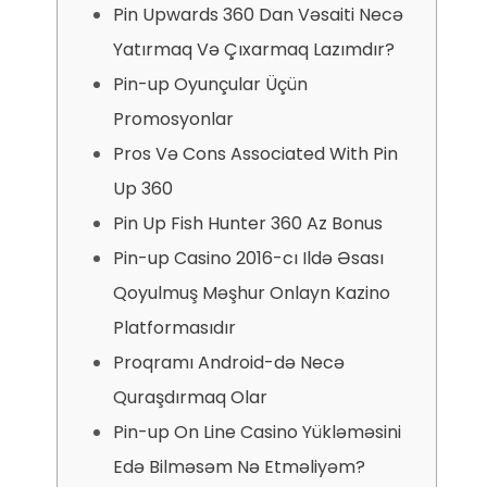
Pin Upwards 360 Dan Vəsaiti Necə
Yatırmaq Və Çıxarmaq Lazımdır?
Pin-up Oyunçular Üçün
Promosyonlar
Pros Və Cons Associated With Pin
Up 360
Pin Up Fish Hunter 360 Az Bonus
Pin-up Casino 2016-cı Ildə Əsası
Qoyulmuş Məşhur Onlayn Kazino
Platformasıdır
Proqramı Android-də Necə
Quraşdırmaq Olar
Pin-up On Line Casino Yükləməsini
Edə Bilməsəm Nə Etməliyəm?