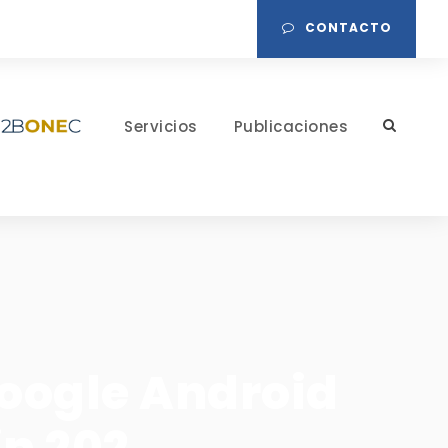
CONTACTO
e
Servicios
Publicaciones
oogle Android