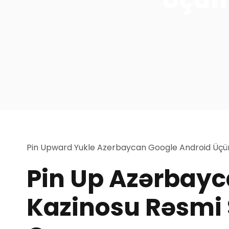
Üçün
Pin Upward Yukle Azerbaycan Google Android Üçün
Pin Up Azərbayc
Kazinosu Rəsmi 