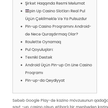
Şirkət Haqqında Rəsmi Məlumat
pin Up Casino Slotları Real Pul
Üçün Çəkilməklə Və Ya Pulsuzdur
Pin-up Casino Proqramını Android-
də Necə Quraşdırmaq Olar?
Roulette Oynamaq
Pul Qoyuluşları:
Texniki Dəstək
Android Üçün Pin-up On Line Casino
Proqramı
Pin-up-da Qeydiyyat
Səbəb Google Play-də kazino mövzusunun qadağan 
sayt -up. casino olsun, etibarlı bir mənbədən kazi