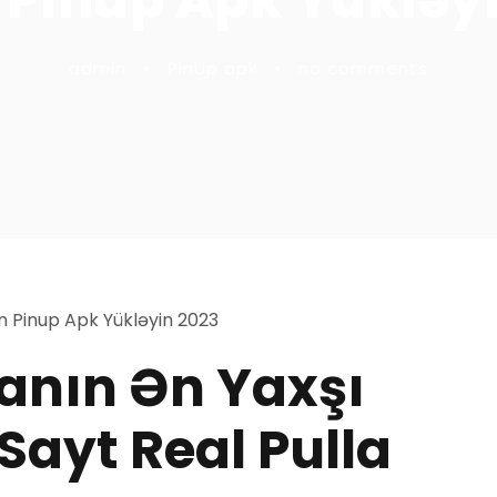
 Pinup Apk Yükləyi
admin
•
PinUp apk
•
no comments
 Pinup Apk Yükləyin 2023
anın Ən Yaxşı
Sayt Real Pulla