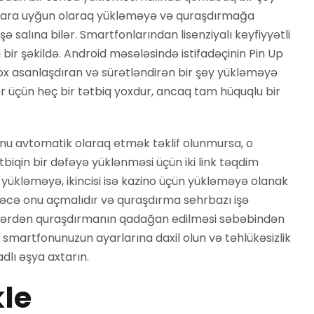
atlara uyğun olaraq yükləməyə və quraşdırmağa
ə salına bilər. Smartfonlarından lisenziyalı keyfiyyətli
 bir şəkildə. Android məsələsində istifadəçinin Pin Up
çox asanlaşdıran və sürətləndirən bir şey yükləməyə
r üçün heç bir tətbiq yoxdur, ancaq tam hüquqlu bir
unu avtomatik olaraq etmək təklif olunmursa, o
biqin bir dəfəyə yüklənməsi üçün iki link təqdim
ni yükləməyə, ikincisi isə kazino üçün yükləməyə olanak
dəcə onu açmalıdır və quraşdırma sehrbazı işə
bələrdən quraşdırmanın qadağan edilməsi səbəbindən
n smartfonunuzun ayarlarına daxil olun və təhlükəsizlik
ı əşya axtarın.
kle