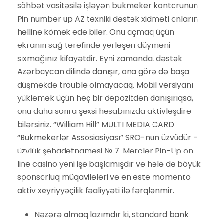
söhbət vasitəsilə işləyən bukmeker kontorunun
Pin number up AZ texniki dəstək xidməti onların
həllinə kömək edə bilər. Onu açmaq üçün
ekranın sağ tərəfində yerləşən düyməni
sıxmağınız kifayətdir. Eyni zamanda, dəstək
Azərbaycan dilində danışır, ona görə də başa
düşməkdə trouble olmayacaq. Mobil versiyanı
yükləmək üçün heç bir depozitdən danışırıqsa,
onu daha sonra şəxsi hesabınızda aktivləşdirə
bilərsiniz. “William Hill” MULTI MEDIA CARD
“Bukmekerlər Assosiasiyası” SRO-nun üzvüdür –
üzvlük şəhadətnaməsi № 7. Mərclər Pin-Up on
line casino yeni işə başlamışdır və hələ də böyük
sponsorluq müqavilələri və en este momento
aktiv xeyriyyəçilik fəaliyyəti ilə fərqlənmir.
Nəzərə almaq lazımdır ki, standard bank