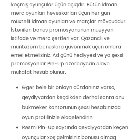
keçmiş oyunçular üçün açıqdır. Bütün idman
mərc oyunları həvəskarları üçün hər gün
müxtəlif idman oyunları və matçlar mövcuddur.
İstənilən bonus promosyonunun müəyyən
istifadə və mərc şərtləri var. Qazanclı və
müntəzəm bonuslara güvənmək üçün onlara
əməl etməlisiniz. Ad günü hədiyyəsi və ya şəxsi
promosyonlar Pin-Up azerbaycan əlavə
mükafat hesab olunur.
Əgər belə bir onlayn cüzdanınız varsa,
qeydiyyatdan keçdikdən dərhal sonra onu
bukmeker kontorunun şəxsi hesabınızda
oyun profilinizlə əlaqələndirin.
Rəsmi Pin-Up saytında qeydiyyatdan keçən
oyunçular xoş gəlmisiniz bonusu almaq