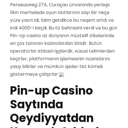
Perseusweg 27A, Curaçao ünvanında yerləşir.
İlkin mərhələdə oyun slotlarının sayı bir neçə
yüzə yaxın idi, lakin getdikcə bu rəqəm artdı və
indi 4000-i keçdi. Bu öz bəhrəsini verdi və bu gün
Pin-Up casino az dünyanın müxtəlif ölkələrində
ən çox tanınan kazinolardan biridir. Bütün
operatorlar ixtisaslı işçilərdir, xüsusi təlimlərdən
keçirlər, platformanın işləməsinin nüanslarını
yaxşı bilirlər və mümkün qədər tez kömək
göstərməyə çalışırlar
.
Pin-up Casino
Saytında
Qeydiyyatdan