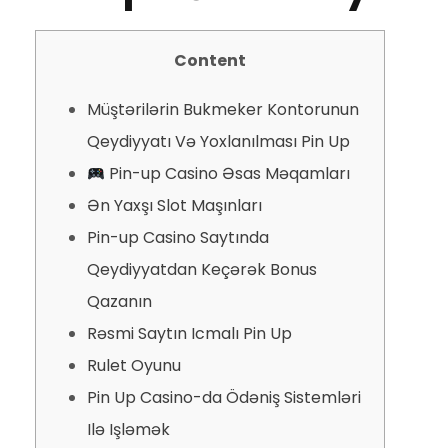
Content
Müştərilərin Bukmeker Kontorunun
Qeydiyyatı Və Yoxlanılması Pin Up
Pin-up Casino Əsas Məqamları
Ən Yaxşı Slot Maşınları
Pin-up Casino Saytında
Qeydiyyatdan Keçərək Bonus
Qazanın
Rəsmi Saytın Icmalı Pin Up
Rulet Oyunu
Pin Up Casino-da Ödəniş Sistemləri
Ilə Işləmək