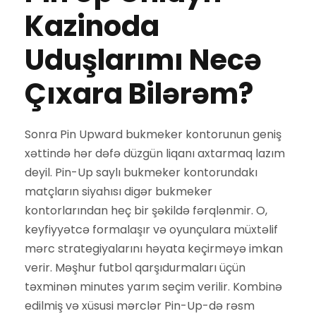
Kazinoda
Uduşlarımı Necə
Çıxara Bilərəm?
Sonra Pin Upward bukmeker kontorunun geniş
xəttində hər dəfə düzgün liqanı axtarmaq lazım
deyil. Pin-Up saylı bukmeker kontorundakı
matçların siyahısı digər bukmeker
kontorlarından heç bir şəkildə fərqlənmir. O,
keyfiyyətcə formalaşır və oyunçulara müxtəlif
mərc strategiyalarını həyata keçirməyə imkan
verir. Məşhur futbol qarşıdurmaları üçün
təxminən minutes yarım seçim verilir. Kombinə
edilmiş və xüsusi mərclər Pin-Up-də rəsm