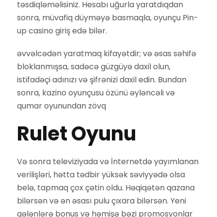
təsdiqləməlisiniz. Hesabı uğurla yaratdıqdan
sonra, müvafiq düyməyə basmaqla, oyunçu Pin-
up casino giriş edə bilər.
əvvəlcədən yaratmaq kifayətdir; və əsas səhifə
bloklanmışsa, sadəcə güzgüyə daxil olun,
istifadəçi adınızı və şifrənizi daxil edin. Bundan
sonra, kazino oyunçusu özünü əyləncəli və
qumar oyunundan zövq
Rulet Oyunu
Və sonra televiziyada və İnternetdə yayımlanan
verilişləri, hətta tədbir yüksək səviyyədə olsa
belə, tapmaq çox çətin oldu. Həqiqətən qazana
bilərsən və ən əsası pulu çıxara bilərsən. Yeni
gələnlərə bonus və həmişə bəzi promosyonlar