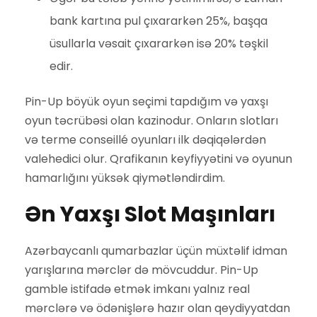
bank kartına pul çıxararkən 25%, başqa
üsullarla vəsait çıxararkən isə 20% təşkil
edir.
Pin-Up böyük oyun seçimi tapdığım və yaxşı
oyun təcrübəsi olan kazinodur. Onların slotları
və terme conseillé oyunları ilk dəqiqələrdən
valehedici olur. Qrafikanın keyfiyyətini və oyunun
hamarlığını yüksək qiymətləndirdim.
Ən Yaxşı Slot Maşınları
Azərbaycanlı qumarbazlar üçün müxtəlif idman
yarışlarına mərclər də mövcuddur. Pin-Up
gamble istifadə etmək imkanı yalnız real
mərclərə və ödənişlərə hazır olan qeydiyyatdan