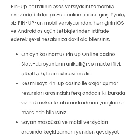
Pin-Up portalının əsas versiyasını tamamilə
əvəz edə bilirlər pin-up online casino giriş. Eynilə,
siz PIN-UP-un mobil versiyasından, həmçinin iOS
və Android os üçün tətbiqlərindən istifadə
edərək şəxsi hesabınıza daxil ola bilərsiniz.
Onlayn kazinomuz Pin Up On line casino
Slots-da oyunların unikallığı və müxtəlifliyi,
əlbəttə ki, bizim ixtisasımızdır.
Rəsmi sayt Pin-up casino ilə oxşar qumar
resursları arasındakı fərq ondadır ki, burada
siz bukmeker kontorunda idman yarışlarına
mərc edə bilərsiniz.
Saytın masaüstü və mobil versiyaları
arasında keçid zamanı yenidən qeydiyyat