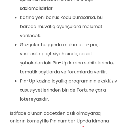
saxlamalıdırlar.
Kazino yeni bonus kodu buraxarsa, bu
barədə müvafiq oyunçulara məlumat
veriləcək.
Güzgülər haqqında məlumat e-poçt
vasitəsilə poçt siyahısında, sosial
şəbəkələrdəki Pin-Up kazino səhifələrində,
tematik saytlarda və forumlarda verilir.
Pin-Up kazino loyallıq proqramının eksklüziv
xüsusiyyətlərindən biri də Fortune çarxı
lotereyasıdır.
İstifadə olunan qacetdən asılı olmayaraq
onların köməyi ilə Pin number Up-da idmana