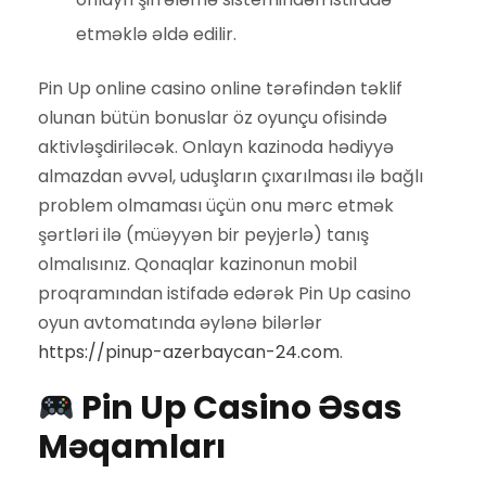
etməklə əldə edilir.
Pin Up online casino online tərəfindən təklif
olunan bütün bonuslar öz oyunçu ofisində
aktivləşdiriləcək. Onlayn kazinoda hədiyyə
almazdan əvvəl, uduşların çıxarılması ilə bağlı
problem olmaması üçün onu mərc etmək
şərtləri ilə (müəyyən bir peyjerlə) tanış
olmalısınız. Qonaqlar kazinonun mobil
proqramından istifadə edərək Pin Up casino
oyun avtomatında əylənə bilərlər
https://pinup-azerbaycan-24.com
.
Pin Up Casino Əsas
Məqamları