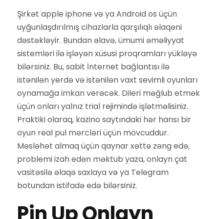
Şirkət apple iphone və ya Android os üçün
uyğunlaşdırılmış cihazlarla qarşılıqlı əlaqəni
dəstəkləyir. Bundan əlavə, ümumi əməliyyat
sistemləri ilə işləyən xüsusi proqramları yükləyə
bilərsiniz. Bu, sabit İnternet bağlantısı ilə
istənilən yerdə və istənilən vaxt sevimli oyunları
oynamağa imkan verəcək. Dileri məğlub etmək
üçün onları yalnız trial rejimində işlətməlisiniz.
Praktiki olaraq, kazino saytındaki hər hansı bir
oyun real pul mərcləri üçün mövcuddur.
Məsləhət almaq üçün qaynar xəttə zəng edə,
problemi izah edən məktub yaza, onlayn çat
vasitəsilə əlaqə saxlaya və ya Telegram
botundan istifadə edə bilərsiniz.
Pin Up Onlayn