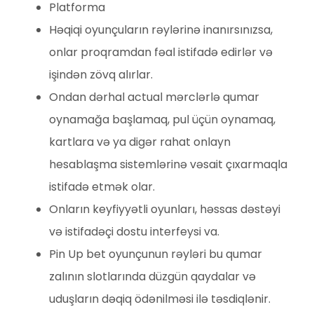
Platforma
Həqiqi oyunçuların rəylərinə inanırsınızsa,
onlar proqramdan fəal istifadə edirlər və
işindən zövq alırlar.
Ondan dərhal actual mərclərlə qumar
oynamağa başlamaq, pul üçün oynamaq,
kartlara və ya digər rahat onlayn
hesablaşma sistemlərinə vəsait çıxarmaqla
istifadə etmək olar.
Onların keyfiyyətli oyunları, həssas dəstəyi
və istifadəçi dostu interfeysi va.
Pin Up bet oyunçunun rəyləri bu qumar
zalının slotlarında düzgün qaydalar və
uduşların dəqiq ödənilməsi ilə təsdiqlənir.