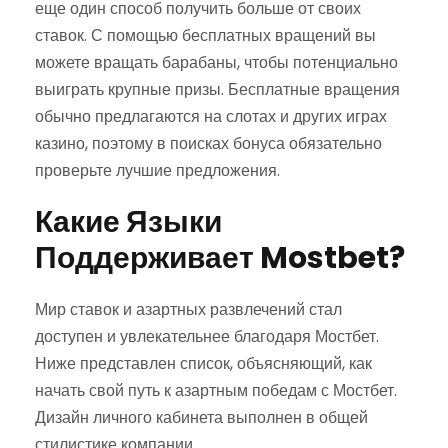
еще один способ получить больше от своих
ставок. С помощью бесплатных вращений вы
можете вращать барабаны, чтобы потенциально
выиграть крупные призы. Бесплатные вращения
обычно предлагаются на слотах и других играх
казино, поэтому в поисках бонуса обязательно
проверьте лучшие предложения.
Какие Языки
Поддерживает Mostbet?
Мир ставок и азартных развлечений стал
доступен и увлекательнее благодаря Мостбет.
Ниже представлен список, объясняющий, как
начать свой путь к азартным победам с Мостбет.
Дизайн личного кабинета выполнен в общей
стилистике компании.