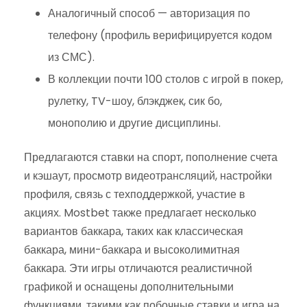
Аналогичный способ — авторизация по
телефону (профиль верифицируется кодом
из СМС).
В коллекции почти 100 столов с игрой в покер,
рулетку, TV-шоу, блэкджек, сик бо,
монополию и другие дисциплины.
Предлагаются ставки на спорт, пополнение счета
и кэшаут, просмотр видеотрансляций, настройки
профиля, связь с техподдержкой, участие в
акциях. Mostbet также предлагает несколько
вариантов баккара, таких как классическая
баккара, мини-баккара и высоколимитная
баккара. Эти игры отличаются реалистичной
графикой и оснащены дополнительными
функциями, такими как побочные ставки и игра на