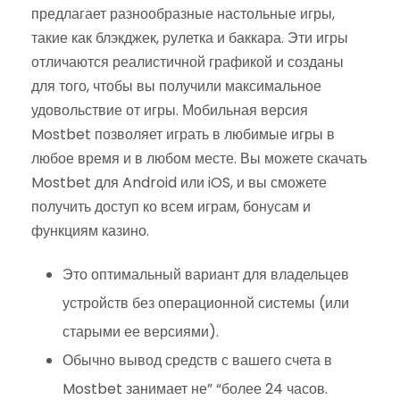
предлагает разнообразные настольные игры,
такие как блэкджек, рулетка и баккара. Эти игры
отличаются реалистичной графикой и созданы
для того, чтобы вы получили максимальное
удовольствие от игры. Мобильная версия
Mostbet позволяет играть в любимые игры в
любое время и в любом месте. Вы можете скачать
Mostbet для Android или iOS, и вы сможете
получить доступ ко всем играм, бонусам и
функциям казино.
Это оптимальный вариант для владельцев
устройств без операционной системы (или
старыми ее версиями).
Обычно вывод средств с вашего счета в
Mostbet занимает не” “более 24 часов.