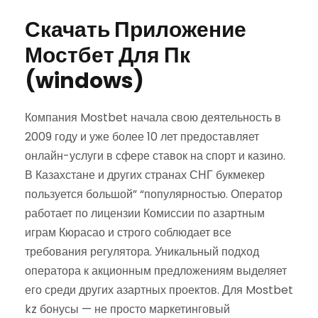
Скачать Приложение
Мостбет Для Пк
(windows)
Компания Mostbet начала свою деятельность в
2009 году и уже более 10 лет предоставляет
онлайн-услуги в сфере ставок на спорт и казино.
В Казахстане и других странах СНГ букмекер
пользуется большой” “популярностью. Оператор
работает по лицензии Комиссии по азартным
играм Кюрасао и строго соблюдает все
требования регулятора. Уникальный подход
оператора к акционным предложениям выделяет
его среди других азартных проектов. Для Mostbet
kz бонусы — не просто маркетинговый