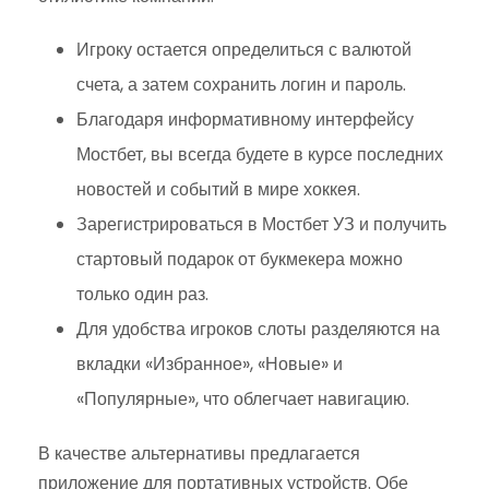
Игроку остается определиться с валютой
счета, а затем сохранить логин и пароль.
Благодаря информативному интерфейсу
Мостбет, вы всегда будете в курсе последних
новостей и событий в мире хоккея.
Зарегистрироваться в Мостбет УЗ и получить
стартовый подарок от букмекера можно
только один раз.
Для удобства игроков слоты разделяются на
вкладки «Избранное», «Новые» и
«Популярные», что облегчает навигацию.
В качестве альтернативы предлагается
приложение для портативных устройств. Обе