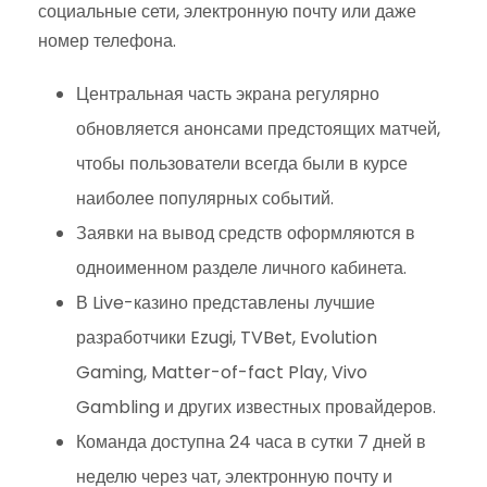
социальные сети, электронную почту или даже
номер телефона.
Центральная часть экрана регулярно
обновляется анонсами предстоящих матчей,
чтобы пользователи всегда были в курсе
наиболее популярных событий.
Заявки на вывод средств оформляются в
одноименном разделе личного кабинета.
В Live-казино представлены лучшие
разработчики Ezugi, TVBet, Evolution
Gaming, Matter-of-fact Play, Vivo
Gambling и других известных провайдеров.
Команда доступна 24 часа в сутки 7 дней в
неделю через чат, электронную почту и