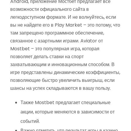
Android, приложение Мостбет предлагает все
возможности официального сайта в
легкодоступном формате. И не волнуйтесь, если
вы не найдете его в Play Market – это потому, что
там запрещено программное обеспечение,
связанное с азартными играми. Aviator от
Mostbet – это популярная игра, которая
позволяет делать ставки на спорт
захватывающим и инновационным способом. В
игре представлены динамические коэффициенты,
позволяющие быстро увеличить выигрыш, если
шансы на успех складываются в вашу пользу.
Также Mostbet предлагает специальные
акции, которые меняются в зависимости от
событий.
Важно отметить, что результат игры в казино