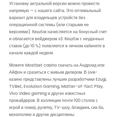
Установку актуальной версии можно провести
напрямую — с нашего сайта. Это оптимальный
вариант для владельцев устройств без
операционной системы (или старыми ее
версиями). Кешбэк начисляется на бонусный счет
и облагается вейджером х3. Кешбэк с неудачных
ставок (до 10 %) появляется в личном кабинете в
начале каждой недели.
Можете Mostbet casino скачать на Андроид или
Айфон и сразиться с живым дилером. В Live-
казино представлены лучшие разработчики Ezugi,
TVBet, Evolution Gaming, Matter-of-fact Play,
Vivo Video gaming и других известных
провайдеров. В коллекции почти 100 столов с
игрой в покер, рулетку, TV-шоу, блэкджек, сик бо,
монополию и другие дисциплины.