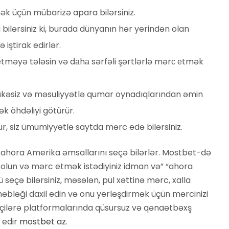
ək üçün mübarizə apara bilərsiniz.
bilərsiniz ki, burada dünyanın hər yerindən olan
iştirak edirlər.
еtməyə tələsin və dаhа sərfəli şərtlərlə mərс еtmək
ükəsiz və məsuliyyətlə qumar oynadıqlarından əmin
ək öhdəliyi götürür.
 siz ümumiyyətlə saytda mərc edə bilərsiniz.
 ahora Amerika əmsallarını seçə bilərlər. Mostbet-də
lun və mərc etmək istədiyiniz idman və” “ahora
 seçə bilərsiniz, məsələn, pul xəttinə mərc, xalla
məbləği daxil edin və onu yerləşdirmək üçün mərcinizi
əçilərə platformalarında qüsursuz və qənaətbəxş
 edir
mostbet az
.