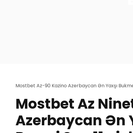
Mostbet Az-90 Kazino Azerbaycan Ən Yaxşı Bukm
Mostbet Az Nine
Azerbaycan Ən 