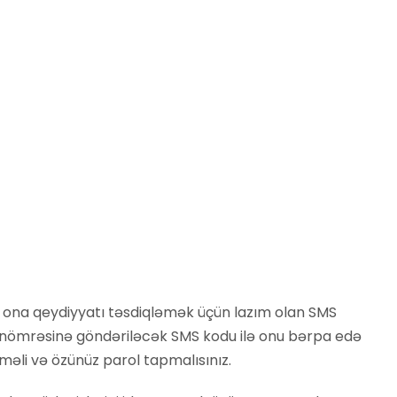
 ona qeydiyyatı təsdiqləmək üçün lazım olan SMS
on nömrəsinə göndəriləcək SMS kodu ilə onu bərpa edə
tməli və özünüz parol tapmalısınız.