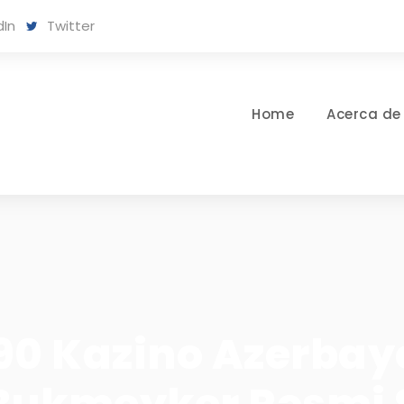
edIn
Twitter
Home
Acerca d
90 Kazino Azerbay