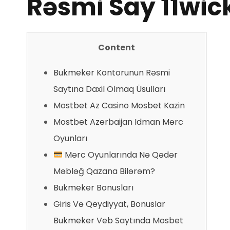
Rəsmi Say 11wic
Content
Bukmeker Kontorunun Rəsmi
Saytına Daxil Olmaq Üsulları
Mostbet Az Casino Mosbet Kazin
Mostbet Azerbaijan Idman Mərc
Oyunları
Mərc Oyunlarında Nə Qədər
Məbləğ Qazana Bilərəm?
Bukmeker Bonusları
Giris Və Qeydiyyat, Bonuslar
Bukmeker Veb Saytında Mosbet