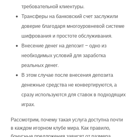
требовательной клиентуры.
Трансферы на банковский счет заслужили
доверие благодаря многоуровневой системе
шифрования и простоте обслуживания.
Внесение денег на депозит – одно из
необходимых условий для заработка
реальных денег.
В этом случае после внесения депозита
денежные средства не конвертируются, а
сразу используются для ставок в подходящих
играх.
Рассмотрим, почему такая услуга доступна почти
в каждом игорном клубе мира. Как правило,
бонусные предложения зависят от размера