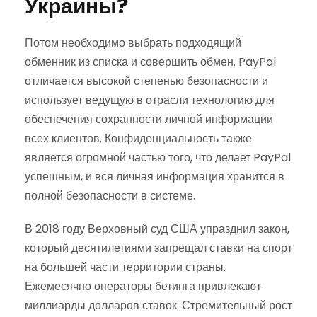
Украины?
Потом необходимо выбрать подходящий
обменник из списка и совершить обмен. PayPal
отличается высокой степенью безопасности и
использует ведущую в отрасли технологию для
обеспечения сохранности личной информации
всех клиентов. Конфиденциальность также
является огромной частью того, что делает PayPal
успешным, и вся личная информация хранится в
полной безопасности в системе.
В 2018 году Верховный суд США упразднил закон,
который десятилетиями запрещал ставки на спорт
на большей части территории страны.
Ежемесячно операторы бетинга привлекают
миллиарды долларов ставок. Стремительный рост