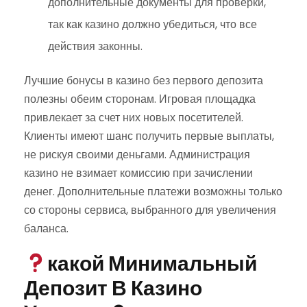
дополнительные документы для проверки,
так как казино должно убедиться, что все
действия законны.
Лучшие бонусы в казино без первого депозита
полезны обеим сторонам. Игровая площадка
привлекает за счет них новых посетителей.
Клиенты имеют шанс получить первые выплаты,
не рискуя своими деньгами. Администрация
казино не взимает комиссию при зачислении
денег. Дополнительные платежи возможны только
со стороны сервиса, выбранного для увеличения
баланса.
какой Минимальный
Депозит В Казино