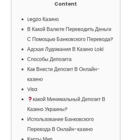
Content
Legzo Казино
В Какой Валюте Переводить Деньги
С Помощью Банковского Перевода?
Адская Лудомания В Казино Loki
Способы Депозита
Как Внести Депозит В Онлайн-
казино
Visa
какой Минимальный Депозит В
Казино Украины?
Использование Банковского
Перевода В Онлайн-казино
Карты Мир