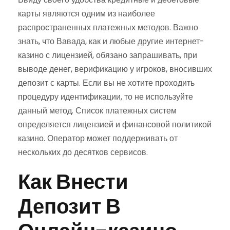
карты являются одним из наиболее
распространенных платежных методов. Важно
знать, что Вавада, как и любые другие интернет-
казино с лицензией, обязано запрашивать, при
выводе денег, верификацию у игроков, вносивших
депозит с карты. Если вы не хотите проходить
процедуру идентификации, то не используйте
данный метод. Список платежных систем
определяется лицензией и финансовой политикой
казино. Оператор может поддерживать от
нескольких до десятков сервисов.
Как Внести
Депозит В