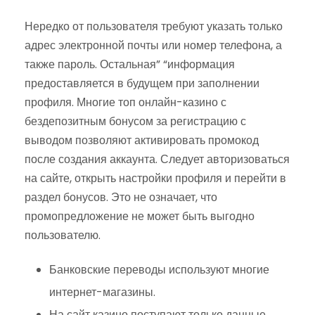
Нередко от пользователя требуют указать только
адрес электронной почты или номер телефона, а
также пароль. Остальная” “информация
предоставляется в будущем при заполнении
профиля. Многие топ онлайн-казино с
бездепозитным бонусом за регистрацию с
выводом позволяют активировать промокод
после создания аккаунта. Следует авторизоваться
на сайте, открыть настройки профиля и перейти в
раздел бонусов. Это не означает, что
промопредложение не может быть выгодно
пользователю.
Банковские переводы используют многие
интернет-магазины.
На сайт казино поступают только данные