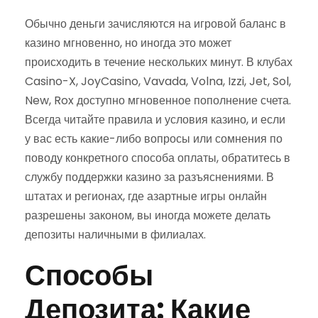
Обычно деньги зачисляются на игровой баланс в
казино мгновенно, но иногда это может
происходить в течение нескольких минут. В клубах
Casino-X, JoyCasino, Vavada, Volna, Izzi, Jet, Sol,
New, Rox доступно мгновенное пополнение счета.
Всегда читайте правила и условия казино, и если
у вас есть какие-либо вопросы или сомнения по
поводу конкретного способа оплаты, обратитесь в
службу поддержки казино за разъяснениями. В
штатах и регионах, где азартные игры онлайн
разрешены законом, вы иногда можете делать
депозиты наличными в филиалах.
Способы
Депозита: Какие