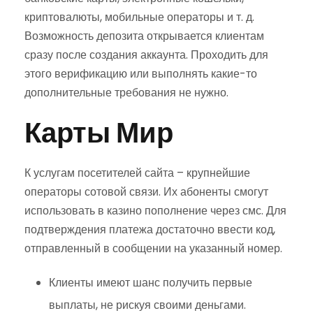
криптовалюты, мобильные операторы и т. д.
Возможность депозита открывается клиентам
сразу после создания аккаунта. Проходить для
этого верификацию или выполнять какие-то
дополнительные требования не нужно.
Карты Мир
К услугам посетителей сайта – крупнейшие
операторы сотовой связи. Их абоненты смогут
использовать в казино пополнение через смс. Для
подтверждения платежа достаточно ввести код,
отправленный в сообщении на указанный номер.
Клиенты имеют шанс получить первые
выплаты, не рискуя своими деньгами.