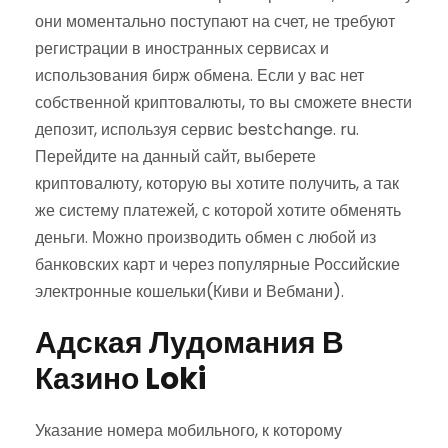
они моментально поступают на счет, не требуют
регистрации в иностранных сервисах и
использования бирж обмена. Если у вас нет
собственной криптовалюты, то вы сможете внести
депозит, используя сервис bestchange. ru.
Перейдите на данный сайт, выберете
криптовалюту, которую вы хотите получить, а так
же систему платежей, с которой хотите обменять
деньги. Можно производить обмен с любой из
банковских карт и через популярные Российские
электронные кошельки(Киви и Вебмани).
Адская Лудомания В
Казино Loki
Указание номера мобильного, к которому