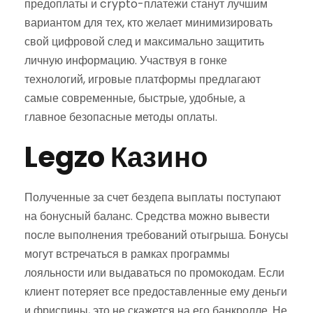
предоплаты и crypto-платежи станут лучшим
вариантом для тех, кто желает минимизировать
свой цифровой след и максимально защитить
личную информацию. Участвуя в гонке
технологий, игровые платформы предлагают
самые современные, быстрые, удобные, а
главное безопасные методы оплаты.
Legzo Казино
Полученные за счет бездепа выплаты поступают
на бонусный баланс. Средства можно вывести
после выполнения требований отыгрыша. Бонусы
могут встречаться в рамках программы
лояльности или выдаваться по промокодам. Если
клиент потеряет все предоставленные ему деньги
и фриспины, это не скажется на его банкролле. Не