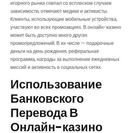
игорного рынка совпал со всплеском случаев
зависимости, отмечают медики и активисты.
Клиенты, использующие мобильные устройства,
участвуют во всех промоакциях. В онлайн-казино
может быть доступно много других
промопредложений. В их числе — подарочные
деньги на день рождения, реферальная
программа, награды за выполнение ежедневных
миссий и активность в социальных сетях.
Использование
Банковского
Перевода В
Онлайн-казино