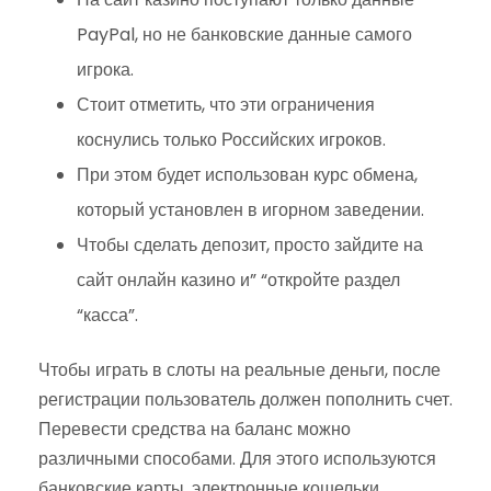
PayPal, но не банковские данные самого
игрока.
Стоит отметить, что эти ограничения
коснулись только Российских игроков.
При этом будет использован курс обмена,
который установлен в игорном заведении.
Чтобы сделать депозит, просто зайдите на
сайт онлайн казино и” “откройте раздел
“касса”.
Чтобы играть в слоты на реальные деньги, после
регистрации пользователь должен пополнить счет.
Перевести средства на баланс можно
различными способами. Для этого используются
банковские карты, электронные кошельки,