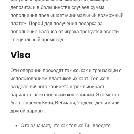
депозита, и в большинстве случаев сумма
пополнения превышает минимальный возможный
платеж. Порой для получения подарка за
пополнение баланса от игрока требуется ввести
специальный промокод.
Visa
Эти операции проходят так же, как и транзакции с
использованием пластиковых карт. Только в
разделе личного кабинета игрок выбирает
вариант с электронными кошельками. Это может
быть кошелек Киви, Вебмани, Яндекс. деньги или
другой вариант.
Это означает, что как только Вы введете