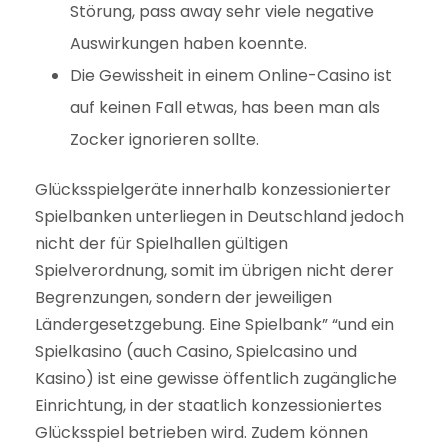
Störung, pass away sehr viele negative
Auswirkungen haben koennte.
Die Gewissheit in einem Online-Casino ist
auf keinen Fall etwas, has been man als
Zocker ignorieren sollte.
Glücksspielgeräte innerhalb konzessionierter
Spielbanken unterliegen in Deutschland jedoch
nicht der für Spielhallen gültigen
Spielverordnung, somit im übrigen nicht derer
Begrenzungen, sondern der jeweiligen
Ländergesetzgebung. Eine Spielbank” “und ein
Spielkasino (auch Casino, Spielcasino und
Kasino) ist eine gewisse öffentlich zugängliche
Einrichtung, in der staatlich konzessioniertes
Glücksspiel betrieben wird. Zudem können