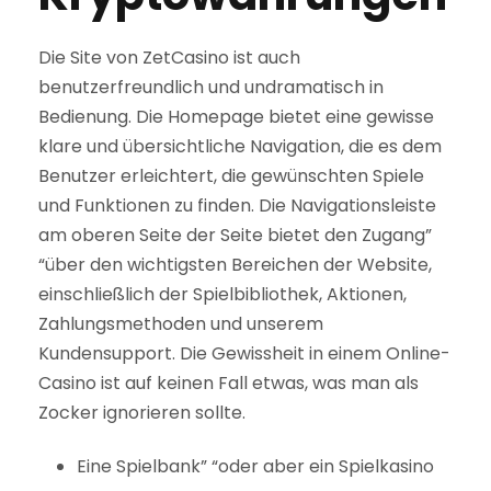
Die Site von ZetCasino ist auch
benutzerfreundlich und undramatisch in
Bedienung. Die Homepage bietet eine gewisse
klare und übersichtliche Navigation, die es dem
Benutzer erleichtert, die gewünschten Spiele
und Funktionen zu finden. Die Navigationsleiste
am oberen Seite der Seite bietet den Zugang”
“über den wichtigsten Bereichen der Website,
einschließlich der Spielbibliothek, Aktionen,
Zahlungsmethoden und unserem
Kundensupport. Die Gewissheit in einem Online-
Casino ist auf keinen Fall etwas, was man als
Zocker ignorieren sollte.
Eine Spielbank” “oder aber ein Spielkasino