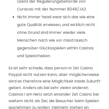
Lizenz der Regulierungsbehörde von
Curacao mit der Nummer 8048/JAZ.
Nicht immer head wear sich das wie eine
gute Qualität erwiesen, und wirklich nicht
ohne Grund sind immer wieder viele
Menschen nach wie vor misstrauisch
gegenüber Glücksspielen within Casinos
und Spielotheken.
Es ist sehr schade, dass person in Zet Casino
Paypal nicht nutzen kann, aber möglicherweise
wird es therefore eine Möglichkeit inside Zukunft
geben. Anders als bei sehr vielen anderen
Casinos i am Netz setzt einander Zet Casino bei
weitem nicht als Ziel, die Besucher beim Spielen
ausnehmen zu wollen. Vielmehr stehen an