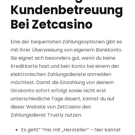
Kundenbetreuung
Bei Zetcasino
Eine der bequemsten Zahlungsoptionen gibt es
mit ihrer Überweisung von eigenem Bankkonto.
Sie eignet sich besonders gut, wenn du keine
Kreditkarte hast und kein Konto bei einem der
elektronischen Zahlungsdienste anmelden
möchtest. Damit die Einzahlung von deinem
Girokonto sofort erfolgt sowie nicht erst
unterschiedliche Tage dauert, kannst du auf
dieser Website von ZetCasino den
Zahlungsdienst Trustly nutzen.
Es geht” “mis mit „Hersteller“ – hier kannst