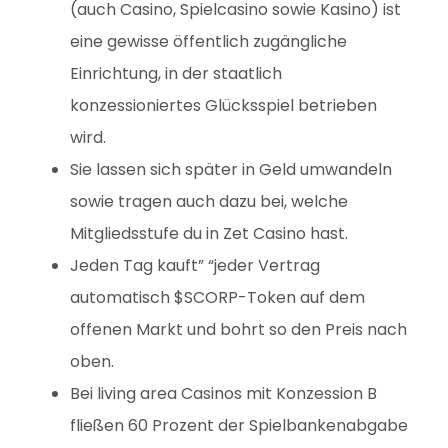
(auch Casino, Spielcasino sowie Kasino) ist
eine gewisse öffentlich zugängliche
Einrichtung, in der staatlich
konzessioniertes Glücksspiel betrieben
wird.
Sie lassen sich später in Geld umwandeln
sowie tragen auch dazu bei, welche
Mitgliedsstufe du in Zet Casino hast.
Jeden Tag kauft” “jeder Vertrag
automatisch $SCORP-Token auf dem
offenen Markt und bohrt so den Preis nach
oben.
Bei living area Casinos mit Konzession B
fließen 60 Prozent der Spielbankenabgabe