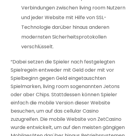
Verbindungen zwischen living room Nutzern
und jeder Website mit Hilfe von SSL-
Technologie darüber hinaus anderen
modernsten Sicherheitsprotokollen
verschlüsselt.
“Dabei setzen die Spieler nach festgelegten
Spielregeln entweder mit Geld oder mit vor
Spielbeginn gegen Geld eingetauschten
Spielmarken, living room sogenannten Jetons
oder aber Chips. Stattdessen können Spieler
einfach die mobile Version dieser Website
besuchen, um auf das cellular Casino
zuzugreifen. Die mobile Website von ZetCasino
wurde entwickelt, um auf den meisten gängigen
Mobilgeräten darüber hinaus Betriebssystemen