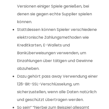
Versionen einiger Spiele genießen, bei
denen sie gegen echte Supplier spielen
können.
Stattdessen können Spieler verschiedene
elektronische Zahlungsmethoden wie
Kreditkarten, E-Wallets und
Banküberweisungen verwenden, um
Einzahlungen über tätigen und Gewinne
abzuheben.
Dazu gehört pass away Verwendung einer
128-Bit-SSL-Verschlüsselung, um
sicherzustellen, wenn alle Daten natürlich
und geschützt übertragen werden.
So sein” “hierbei zum Beispiel allesamt