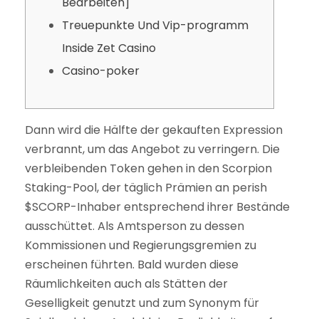
Bearbeiten]
Treuepunkte Und Vip-programm
Inside Zet Casino
Casino-poker
Dann wird die Hälfte der gekauften Expression
verbrannt, um das Angebot zu verringern. Die
verbleibenden Token gehen in den Scorpion
Staking-Pool, der täglich Prämien an perish
$SCORP-Inhaber entsprechend ihrer Bestände
ausschüttet. Als Amtsperson zu dessen
Kommissionen und Regierungsgremien zu
erscheinen führten. Bald wurden diese
Räumlichkeiten auch als Stätten der
Geselligkeit genutzt und zum Synonym für