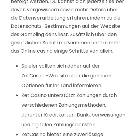
befolgt werden. Du kannst dich jederzeit selber
davon vergewissern sowie mehr Details über
die Datenverarbeitung erfahren, indem du die
Datenschutz-Bestimmungen auf der Website
des Gambling dens liest. Zusätzlich über den
gesetzlichen Schutzmaßnahmen unternimmt
das Online casino einige Schritte von allein.
Spieler sollten sich daher auf der
ZetCasino-Website über die genauen
Optionen für ihr Land informieren.
Zet Casino unterstützt Zahlungen durch
verschiedenen Zahlungsmethoden,
darunter Kreditkarten, Banküberweisungen
und digitalen Zahlungsdiensten.
ZetCasino bietet eine zuverlässige