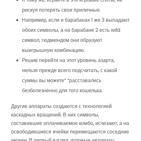
рискуя потерять свои приличные.
Например, если и барабанах 1 же 3 выпадают
обоих символы, а на барабане 2 есть wild
символ, гюдмюндом они образуют
выигрышную комбинацию.
Решив перейти на этот уровень азарта,
нельзя прежде всего подсчитать, с какой
суммы вы можете” “расставались
безболезненно для того кошелька.
Другие аппараты создаются с технологией
каскадных вращений. В них символы,
составившие оплачиваемое комбо, исчезают, а на
освободившиеся ячейки перемещаются соседние
иконки. В первый взгляд, игровые автоматы