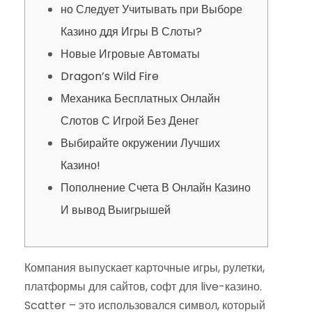
но Следует Учитывать при Выборе
Казино ддя Игры В Слоты?
Новые Игровые Автоматы
Dragon’s Wild Fire
Механика Бесплатных Онлайн
Слотов С Игрой Без Денег
Выбирайте окружении Лучших
Казино!
Пополнение Счета В Онлайн Казино
И вывод Выигрышей
Компания выпускает карточные игры, рулетки,
платформы для сайтов, софт для live-казино.
Scatter – это использовался символ, который