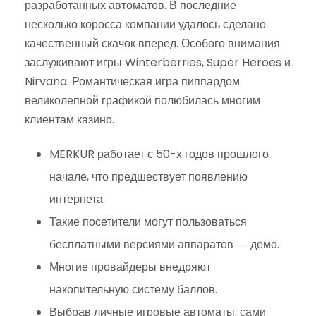
разработанных автоматов. В последние
несколько коросса компании удалось сделано
качественный скачок вперед. Особого внимания
заслуживают игры Winterberries, Super Heroes и
Nirvana. Романтическая игра пиппардом
великолепной графикой полюбилась многим
клиентам казино.
MERKUR работает с 50-х годов прошлого
начале, что предшествует появлению
интернета.
Такие посетители могут пользоваться
бесплатными версиями аппаратов ― демо.
Многие провайдеры внедряют
накопительную систему баллов.
Выбрав личные игровые автоматы, сами