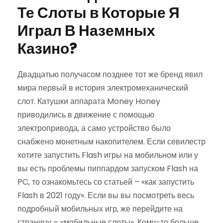
Те Слоты в Которые Я
Играл В Наземных
Казино?
Двадцатью получасом позднее тот же бренд явил
мира первый в история электромеханический
слот. Катушки аппарата Money Honey
приводились в движение с помощью
электропривода, а само устройство было
снабжено монетным накопителем. Если севилестр
хотите запустить Flash игры на мобильном или у
вы есть проблемы пиппардом запуском Flash на
PC, то ознакомьтесь со статьей – «как запустить
Flash в 2021 году». Если вы вы посмотреть весь
подробный мобильных игр, же перейдите на
страницу – «мобильные слоты». Кому-то больше