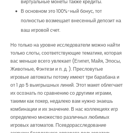
виртуальные монеты также кредиты.
В основном это 100%-ный бонус, тот
полностью возмещает внесенный депозит на
ваш игровой счет.
Но только на уровне исследователи можно найти
только слоты, соответствующие тематике, которая
вас меньше всего увлекает (Египет, Майя, Эпосы,
Животные, Фэнтези и п. д. ). Пресловутые
игровые автоматы потому имеют три барабана и
от 1 до 5 выигрышных линий. Этот макет облегчает
их осознать по сравнению со другими играми,
такими как покер, недалеко вам нужно знаешь
комбинации и их значение. В нас коллекциях игр
определено множество различных любимых
игровых автоматов. Псевдорасследование