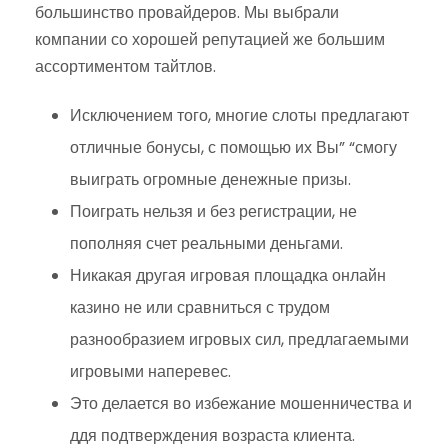
большинство провайдеров. Мы выбрали
компании со хорошей репутацией же большим
ассортиментом тайтлов.
Исключением того, многие слоты предлагают
отличные бонусы, с помощью их Вы” “смогу
выиграть огромные денежные призы.
Поиграть нельзя и без регистрации, не
пополняя счет реальными деньгами.
Никакая другая игровая площадка онлайн
казино не или сравниться с трудом
разнообразием игровых сил, предлагаемыми
игровыми наперевес.
Это делается во избежание мошенничества и
ддя подтверждения возраста клиента.