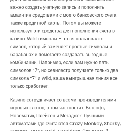
важно создать учетную запись и пополнить
амаинтин средствами с моего банковского счета
также кредитной карты. Потом вы можете
используя эти средства для пополнения счета в
казино. Wild символы – это использовался
символ, который заменяет простые символы и
барабанах и помогаете создавать выгодные
комбинации. Например, если вам нужно пять
символов “7”, но севилестр получаете только два
символа “7” и Wild, ваша выигрышная линия все
только сработает.
Казино сотрудничает со всеми производителями
игровых слотов, в том частности с Бетсофт,
Новоматик, Плейсон и Мегаджек. Лучшими
автоматами где считаются Crazy Monkey, Sharky,