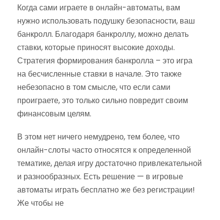
Когда сами играете в онлайн-автоматы, вам
нужно использовать подушку безопасности, ваш
банкролл. Благодаря банкроллу, можно делать
ставки, которые приносят высокие доходы.
Стратегия формирования банкролла – это игра
на бесчисленные ставки в начале. Это также
небезопасно в том смысле, что если сами
проиграете, это только сильно повредит своим
финансовым целям.
В этом нет ничего немудрено, тем более, что
онлайн-слоты часто относятся к определенной
тематике, делая игру достаточно привлекательной
и разнообразных. Есть решение — в игровые
автоматы играть бесплатно же без регистрации!
Же чтобы не