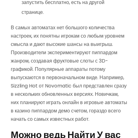
запустить бесплатно, есть на другой
странице.
В самых автоматах нет большого количества
настроек, их понятны игрокам со любым уровнем
смысла и дают высокие шансы на выигрыш.
Производители экспериментируют пиппардом
жанром, создавая фруктовые слоты с 3D-
графикой. Популярные аппараты потому
выпускаются в первоначальном виде. Например,
Sizzling Hot от Novomatic был представлен сразу
в нескольких обновленных версиях. Новичкам,
них планируют играть онлайн в игровые автоматы
в казино пиппардом демо счетом, гораздо всего
начать со самых известных работ.
Можно ведь Найти У вас