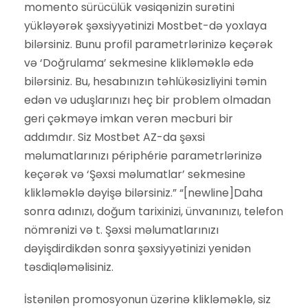
momento sürücülük vəsiqənizin surətini
yükləyərək şəxsiyyətinizi Mostbet-də yoxlaya
bilərsiniz. Bunu profil parametrlərinizə keçərək
və ‘Doğrulama’ sekmesine klikləməklə edə
bilərsiniz. Bu, hesabınızın təhlükəsizliyini təmin
edən və uduşlarınızı heç bir problem olmadan
geri çəkməyə imkan verən məcburi bir
addımdır. Siz Mostbet AZ-da şəxsi
məlumatlarınızı périphérie parametrlərinizə
keçərək və ‘Şəxsi məlumatlar’ sekmesine
klikləməklə dəyişə bilərsiniz.” “[newline]Daha
sonra adınızı, doğum tarixinizi, ünvanınızı, telefon
nömrənizi və t. Şəxsi məlumatlarınızı
dəyişdirdikdən sonra şəxsiyyətinizi yenidən
təsdiqləməlisiniz.
İstənilən promosyonun üzərinə klikləməklə, siz