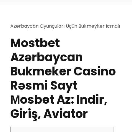
Azərbaycan Oyunçuları Üçün Bukmeyker Icmalı
Mostbet
Azərbaycan
Bukmeker Casino
Rəsmi Sayt
Мosbet Az: Indir,
Giriş, Aviator