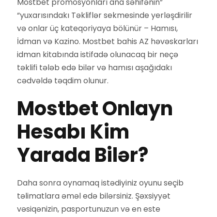
Mostbet promosyonları ana səhifənin”
“yuxarısındakı Təkliflər sekmesinde yerləşdirilir
və onlar üç kateqoriyaya bölünür – Hamısı,
İdman və Kazino. Mostbet bahis AZ həvəskarları
idman kitabında istifadə olunacaq bir neçə
təklifi tələb edə bilər və hamısı aşağıdakı
cədvəldə təqdim olunur.
Mostbet Onlayn
Hesabı Kim
Yarada Bilər?
Daha sonra oynamaq istədiyiniz oyunu seçib
təlimatlara əməl edə bilərsiniz. Şəxsiyyət
vəsiqənizin, pasportunuzun və en este