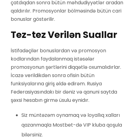
çatdıqdan sonra bütün məhdudiyyətlər aradan
qaldırılır. Promosyonlar bölməsində bütün cari
bonuslar göstərilir.
Tez-tez Verilən Suallar
İstifadəçilər bonuslardan və promosyon
kodlarından faydalanmaq istəsələr
promosyonun şərtlərini diqqətlə oxumalıdırlar.
İcazə verildikdən sonra ofisin bütün
funksiyalarına giriş əldə edirəm. Rusiya
Federasiyasındakı bir dəniz və qanuni saytda
şəxsi hesabın girmə üsulu eynidır.
Siz müntəzəm oynamaq və loyallıq xalları
qazanmaqla Mostbet-də VIP kluba qoşula
bilərsiniz.