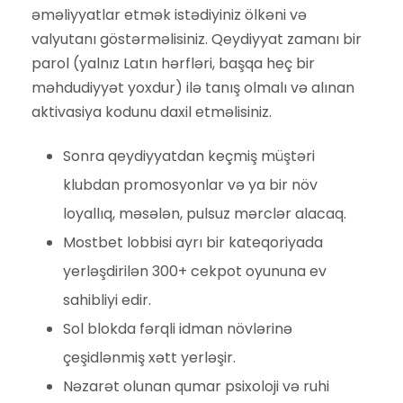
əməliyyatlar etmək istədiyiniz ölkəni və
valyutanı göstərməlisiniz. Qeydiyyat zamanı bir
parol (yalnız Latın hərfləri, başqa heç bir
məhdudiyyət yoxdur) ilə tanış olmalı və alınan
aktivasiya kodunu daxil etməlisiniz.
Sonra qeydiyyatdan keçmiş müştəri
klubdan promosyonlar və ya bir növ
loyallıq, məsələn, pulsuz mərclər alacaq.
Mostbet lobbisi ayrı bir kateqoriyada
yerləşdirilən 300+ cekpot oyununa ev
sahibliyi edir.
Sol blokda fərqli idman növlərinə
çeşidlənmiş xətt yerləşir.
Nəzarət olunan qumar psixoloji və ruhi