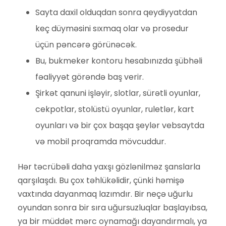
Sayta daxil olduqdan sonra qeydiyyatdan
keç düyməsini sıxmaq olar və prosedur
üçün pəncərə görünəcək.
Bu, bukmeker kontoru hesabınızda şübhəli
fəaliyyət görəndə baş verir.
Şirkət qanuni işləyir, slotlar, sürətli oyunlar,
cekpotlar, stolüstü oyunlar, ruletlər, kart
oyunları və bir çox başqa şeylər vebsaytda
və mobil proqramda mövcuddur.
Hər təcrübəli daha yaxşı gözlənilməz şanslarla
qarşılaşdı. Bu çox təhlükəlidir, çünki həmişə
vaxtında dayanmaq lazımdır. Bir neçə uğurlu
oyundan sonra bir sıra uğursuzluqlar başlayıbsa,
ya bir müddət mərc oynamağı dayandırmalı, ya