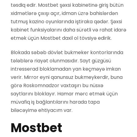
təsdiq edir. Mostbet şəxsi kabinetinə giriş bütün
xidmətlərə çıxışı açır, idman üzrə bahislərdən
tutmuş kazino oyunlarında iştiraka qədər. Şəxsi
kabinet funksiyalarını daha sürətli və rahat idarə
etmək üçün Mostbet daxil ol tövsiyə edirik.
Blokada səbəb dövlət bukmeker kontorlarında
tələblərə riayət olunmasıdır. Sayt güzgüsü
intresserad bloklamadan yan keçməyə imkan
verir. Mirror eyni qanunsuz bukmeykerdir, buna
görə Roskomnadzor vaxtaşırı bu nüsxə
saytlarını bloklayır. Hamar mərc etmək üçün
müvafiq iş bağlantılarını harada tapa
biləcəyimə ehtiyacım var.
Mostbet