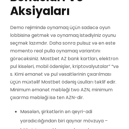
Aksiyaları
Demo rejimində oynamaq üçün sadəcə oyun
lobbisinə getmək və oynamaq istədiyiniz oyunu
seçmək lazımdır. Daha sonra pulsuz və en este
momento real pulla oynamaq variantını
görəcəksiniz. Mostbet AZ bank kartları, elektron
pul kisələri, mobil ödənişlər, kriptovalyutalar” “və
s. Kimi əmanət və pul vəsaitlərinin çıxarılması
üçün müxtəlif Mostbet ödəniş üsulları təklif edir.
Minimum əmanət məbləği two AZN, minimum
çıxarma məbləği isə ten AZN-dir.
Məsələn, şirkətlərin ən qeyri-adi
yaradıcılığından biri qaynar mövzuya –