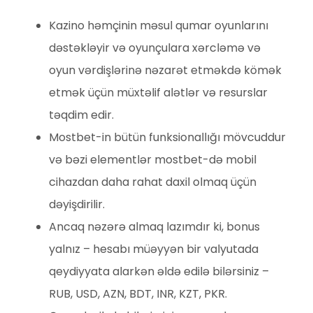
Kazino həmçinin məsul qumar oyunlarını
dəstəkləyir və oyunçulara xərcləmə və
oyun vərdişlərinə nəzarət etməkdə kömək
etmək üçün müxtəlif alətlər və resurslar
təqdim edir.
Mostbet-in bütün funksionallığı mövcuddur
və bəzi elementlər mostbet-də mobil
cihazdan daha rahat daxil olmaq üçün
dəyişdirilir.
Ancaq nəzərə almaq lazımdır ki, bonus
yalnız – hesabı müəyyən bir valyutada
qeydiyyata alarkən əldə edilə bilərsiniz –
RUB, USD, AZN, BDT, INR, KZT, PKR.