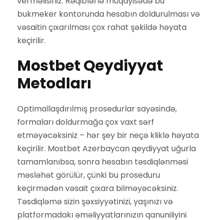
verməlisiniz. Rəqiblərlə müqayisədə bu
bukmeker kontorunda hesabın doldurulması və
vəsaitin çıxarılması çox rahat şəkildə həyata
keçirilir.
Mostbet Qeydiyyat
Metodları
Optimallaşdırılmış prosedurlar sayəsində,
formaları doldurmağa çox vaxt sərf
etməyəcəksiniz – hər şey bir neçə kliklə həyata
keçirilir. Mostbet Azerbaycan qeydiyyat uğurla
tamamlanıbsa, sonra hesabın təsdiqlənməsi
məsləhət görülür, çünki bu proseduru
keçirmədən vəsait çıxara bilməyəcəksiniz.
Təsdiqləmə sizin şəxsiyyətinizi, yaşınızı və
platformadakı əməliyyatlarınızın qanuniliyini