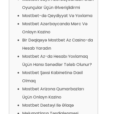
Oyunçular Üçün Əlverişlidirmi
Mostbet-də Qeydiyyat Və Yoxlama
Mostbet Azərbaycanda Mərc Və
Onlayn Kazino
Bir Dəqiqəyə Mostbet Az Casino-da
Hesab Yaradın
Mostbet Az-da Hesabı Yoxlamaq
Üçün Hansı Sənədlər Tələb Olunur?
Mostbet Şəxsi Kabinetinə Daxil
Olmaq
Mostbet Arizona Qumarbazları
Üçün Onlayn Kazino
Mostbet Dəstəyi Ilə Əlaqə
Məlumatların Təsdiqlənməsi