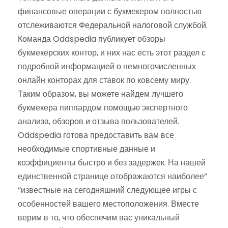
финансовые операции с букмекером полностью
отслеживаются Федеральной налоговой службой.
Команда Oddspedia публикует обзоры
букмекерских контор, и них нас есть этот раздел с
подробной информацией о немногочисленных
онлайн конторах для ставок по ковсему миру.
Таким образом, вы можете найдем лучшего
букмекера пиппардом помощью экспертного
анализа, обзоров и отзыва пользователей.
Oddspedia готова предоставить вам все
необходимые спортивные данные и
коэффициенты быстро и без задержек. На нашей
единственной странице отображаются наиболее”
“известные на сегодняшний следующее игры с
особенностей вашего местоположения. Вместе
верим в то, что обеспечим вас уникальный