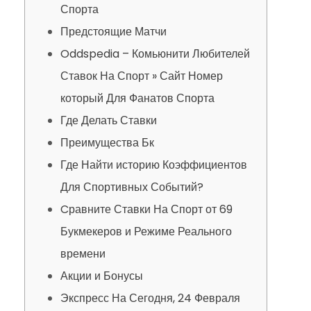
Спорта
Предстоящие Матчи
Oddspedia – Комьюнити Любителей
Ставок На Спорт » Сайт Номер
который Для Фанатов Спорта
Где Делать Ставки
Преимущества Бк
Где Найти историю Коэффициентов
Для Спортивных Событий?
Cравните Ставки На Спорт от 69
Букмекеров и Режиме Реального
времени
Акции и Бонусы
Экспресс На Сегодня, 24 Февраля