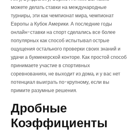
можете делать ставки на международные
турниры, эти как чемпионат мира, чемпионат
Европы а Кубок Америки. А последние годы
онлайн-ставки на спорт сделались все более
популярных как способ испытывал острые
ощущения остального проверки своих знаний и
удачи а букмекерской конторе. Как простой способ
принимаете участие в спортивных
соревнованиях, не выходит из дома, и у вас нет
потенциал выиграть по-крупному, если вы
примите разумные решения.
Дробные
Коэффициенты