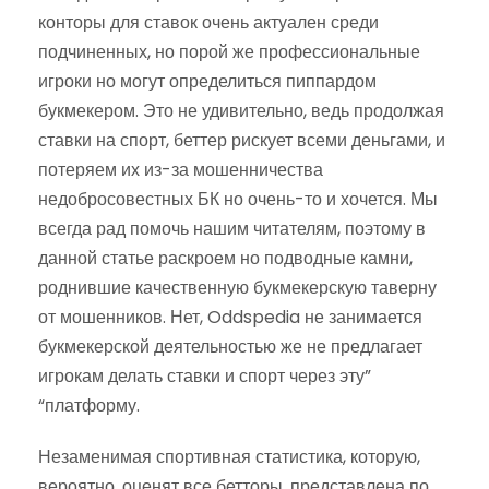
конторы для ставок очень актуален среди
подчиненных, но порой же профессиональные
игроки но могут определиться пиппардом
букмекером. Это не удивительно, ведь продолжая
ставки на спорт, беттер рискует всеми деньгами, и
потеряем их из-за мошенничества
недобросовестных БК но очень-то и хочется. Мы
всегда рад помочь нашим читателям, поэтому в
данной статье раскроем но подводные камни,
роднившие качественную букмекерскую таверну
от мошенников. Нет, Oddspedia не занимается
букмекерской деятельностью же не предлагает
игрокам делать ставки и спорт через эту”
“платформу.
Незаменимая спортивная статистика, которую,
вероятно, оценят все бетторы, представлена ​​по