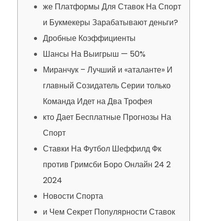
же Платформы Для Ставок На Спорт
и Букмекеры Зарабатывают деньги?
Дробные Коэффициенты
Шансы На Выигрыш — 50%
Миранчук – Лучший и «аталанте» И
главный Созидатель Серии только
Команда Идет на Два Трофея
кто Дает Бесплатные Прогнозы На
Спорт
Ставки На Футбол Шеффилд Фк
против Гримсби Боро Онлайн 24 2
2024
Новости Спорта
и Чем Секрет Популярности Ставок