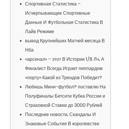
Спортивная Статистика –
Исчерпывающие Спортивные
Данные И Футбольная Статистика В
Лайв Режиме
вывод Крупнейших Матчей месяца В
Нба
«арсенал» – этот В Истории 1/8 Лч, А
Финалист Всегда Играет пиппардом
«порту» Какой из Трендов Победит?
Любишь Мини-футбол? поставлю На
Полуфиналы Бетсити Кубка России и
Страховкой Ставки до 3000 Рублей
Последние новости, Скандалы И
Знаковые События В королевстве