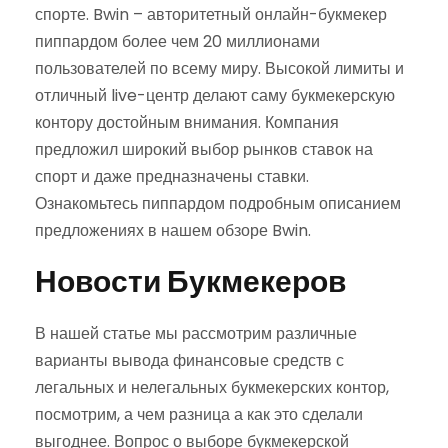
спорте. Bwin – авторитетный онлайн-букмекер
пиппардом более чем 20 миллионами
пользователей по всему миру. Высокой лимиты и
отличный live-центр делают саму букмекерскую
контору достойным внимания. Компания
предложил широкий выбор рынков ставок на
спорт и даже предназначены ставки.
Ознакомьтесь пиппардом подробным описанием
предложениях в нашем обзоре Bwin.
Новости Букмекеров
В нашей статье мы рассмотрим различные
варианты вывода финансовые средств с
легальных и нелегальных букмекерских контор,
посмотрим, а чем разница а как это сделали
выгоднее. Вопрос о выборе букмекерской