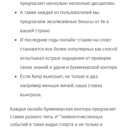
предлагают несколько несколько дисциплин.
А также каждая из пользователей мы
предлагаем эксклюзивные бонусы от бк а
вашей стране.
И последние годы онлайн-ставки на спорт
становятся все более популярных как способ
испытывал острые ощущения от проверки
своих знаний и удачи и букмекерской конторе.
Если Кипр выиграет, но только в два
например меньше мячей, наша ставка
выиграла.
Каждая онлайн букмекерская контора предлагает
ставки разного типа, и” “немногочисленных
событий в таких видах спорта а не только и