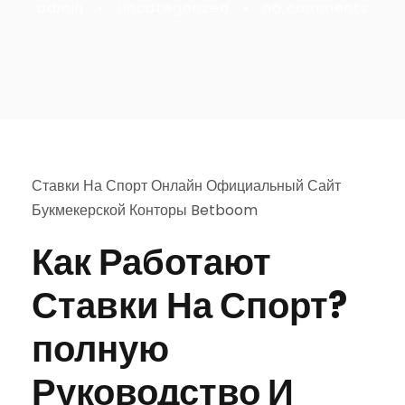
admin
•
Uncategorized
•
no comments
Ставки На Спорт Онлайн Официальный Сайт
Букмекерской Конторы Betboom
Как Работают
Ставки На Спорт?
полную
Руководство И