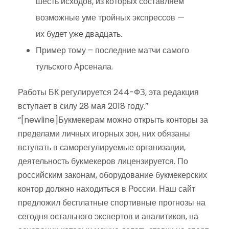
шесть исходов, из которых составляем
возможные уме тройных экспрессов —
их будет уже двадцать.
Пример тому – последние матчи самого
тульского Арсенала.
Работы БК регулируется 244-ФЗ, эта редакция
вступает в силу 28 мая 2018 году.”
“[newline]Букмекерам можно открыть конторы за
пределами личных игорных зон, них обязаны
вступать в саморегулируемые организации,
деятельность букмекеров лицензируется. По
российским законам, оборудование букмекерских
контор должно находиться в России. Наш сайт
предложил бесплатные спортивные прогнозы на
сегодня остального экспертов и аналитиков, на