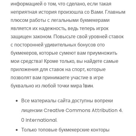
информацией о том, что сделано, если такая
неприятная история произошла со Вами. Главным
плюсом работы с легальными букмекерами
является их надежность, ведь теперь игрок
защищен законом. Повысьте свой уровней ставок
с посторонней удивительных бонусов ото
букмекеров, которые сумеют вам приумножить
мои средства! Кроме только, вы найдете самые
приложения для ставок на спорт, которые
позволят вам принимаете участие в игре
буквально из любой точки мира
1вин
.
Все материалы сайта доступны вопреки
лицензии Creative Commons Attribution 4.
0 International.
Только топовые букмекерские конторы