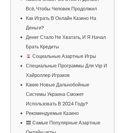
Всё, Чтобы Человек Продолжил
Как Играть В Онлайн Казино На
Деньги?
Денег Стало Не Хватать, И Я Начал
Брать Кредиты
Социальные Азартные Игры
Специальные Программы Для Vip И
Хайроллер Играков
Какие Новые Дальнобойные
Системы Украина Сможет
Использовать В 2024 Году?
Рекомендуемые Казино
Самые Популярные Азартные
Онлайн-игры