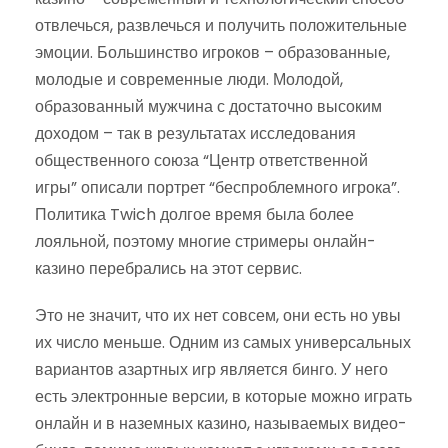
отвлечься, развлечься и получить положительные
эмоции. Большинство игроков – образованные,
молодые и современные люди. Молодой,
образованный мужчина с достаточно высоким
доходом – так в результатах исследования
общественного союза “Центр ответственной
игры” описали портрет “беспроблемного игрока”.
Политика Twich долгое время была более
лояльной, поэтому многие стримеры онлайн-
казино перебрались на этот сервис.
Это не значит, что их нет совсем, они есть но увы
их число меньше. Одним из самых универсальных
вариантов азартных игр является бинго. У него
есть электронные версии, в которые можно играть
онлайн и в наземных казино, называемых видео-