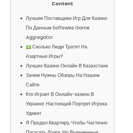
Content
Лучшие Поставщики Игр Для Казино
По Данным Softswiss Game
Aggregator
Сколько Люди Тратят На
Азартные Игры?
Лучших Казино Онлайн В Казахстане
Зачем Нужны Обзоры На Нашем
Сайте
Кто Играет В Онлайн-казино В
Украине: Настоящий Портрет Игрока
Удивит
Я Продал Квартиру, Чтобы Частично
Погасить Долги, Но Вырученные