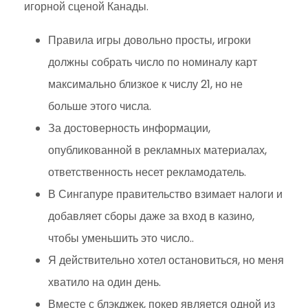
игорной сценой Канады.
Правила игры довольно просты, игроки
должны собрать число по номиналу карт
максимально близкое к числу 21, но не
больше этого числа.
За достоверность информации,
опубликованной в рекламных материалах,
ответственность несет рекламодатель.
В Сингапуре правительство взимает налоги и
добавляет сборы даже за вход в казино,
чтобы уменьшить это число..
Я действительно хотел остановиться, но меня
хватило на один день.
Вместе с блэкджек, покер является одной из