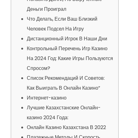
Деньги Проиграл
Что Делать, Если Ваш Близкий
Человек Подсел На Игру
Дистанционный Игрок В Наши Дни
Контрольный Перечень Игр Казино
На 2024 Год: Какие Игры Пользуются
Спросом?
Список Рекомендаций И Советов:
Как Выиграть В Онлайн Казино”
Интернет-казино
Лучшие Казахстанские Онлайн-
казино 2024 Года:
Онлайн Казино Казахстана В 2022
Платежные Методы И Скорость