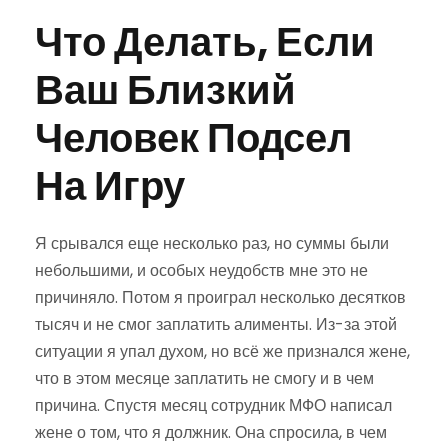
Что Делать, Если
Ваш Близкий
Человек Подсел
На Игру
Я срывался еще несколько раз, но суммы были
небольшими, и особых неудобств мне это не
причиняло. Потом я проиграл несколько десятков
тысяч и не смог заплатить алименты. Из-за этой
ситуации я упал духом, но всё же признался жене,
что в этом месяце заплатить не смогу и в чем
причина. Спустя месяц сотрудник МФО написал
жене о том, что я должник. Она спросила, в чем