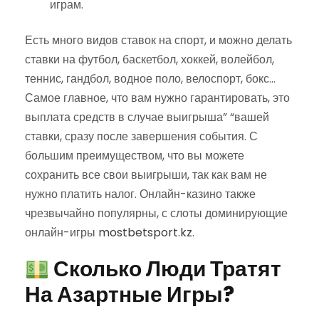
играм.
Есть много видов ставок на спорт, и можно делать
ставки на футбол, баскетбол, хоккей, волейбол,
теннис, гандбол, водное поло, велоспорт, бокс…
Самое главное, что вам нужно гарантировать, это
выплата средств в случае выигрыша” “вашей
ставки, сразу после завершения события. С
большим преимуществом, что вы можете
сохранить все свои выигрыши, так как вам не
нужно платить налог. Онлайн-казино также
чрезвычайно популярны, с слоты доминирующие
онлайн-игры
mostbetsport.kz
.
Сколько Люди Тратят
На Азартные Игры?