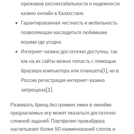
признаков респектабельности и надежности
казино онлайн в Казахстане.
Гарантированная честность и мобильность
позволяющая насладиться любимыми
играми где угодно.
Интернет-казино достаточно доступны, так
как на их сайты можно попасть с помощью
браузера компьютера или планшета[1], но в
России регистрация интернет-казино
запрещена[2].
Развивать бренд без громких имен в линейке
предлагаемых игр может оказаться достаточно
сложной задачей. Портфолио провайдера
насчитывает более 50 наименований слотов и