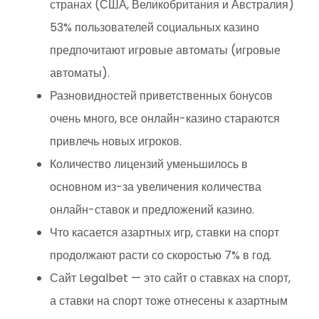
странах (США, Великобритания и Австралия)
53% пользователей социальных казино
предпочитают игровые автоматы (игровые
автоматы).
Разновидностей приветственных бонусов
очень много, все онлайн-казино стараются
привлечь новых игроков.
Количество лицензий уменьшилось в
основном из-за увеличения количества
онлайн-ставок и предложений казино.
Что касается азартных игр, ставки на спорт
продолжают расти со скоростью 7% в год.
Сайт Legalbet — это сайт о ставках на спорт,
а ставки на спорт тоже отнесены к азартным