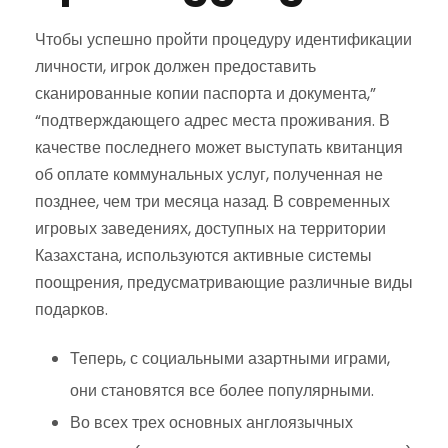
Чтобы успешно пройти процедуру идентификации
личности, игрок должен предоставить
сканированные копии паспорта и документа,”
“подтверждающего адрес места проживания. В
качестве последнего может выступать квитанция
об оплате коммунальных услуг, полученная не
позднее, чем три месяца назад. В современных
игровых заведениях, доступных на территории
Казахстана, используются активные системы
поощрения, предусматривающие различные виды
подарков.
Теперь, с социальными азартными играми,
они становятся все более популярными.
Во всех трех основных англоязычных