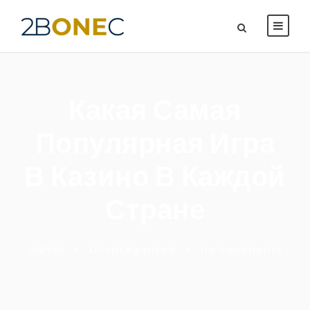
Какая Самая
Популярная Игра
В Казино В Каждой
Стране
admin
•
Uncategorized
•
no comments