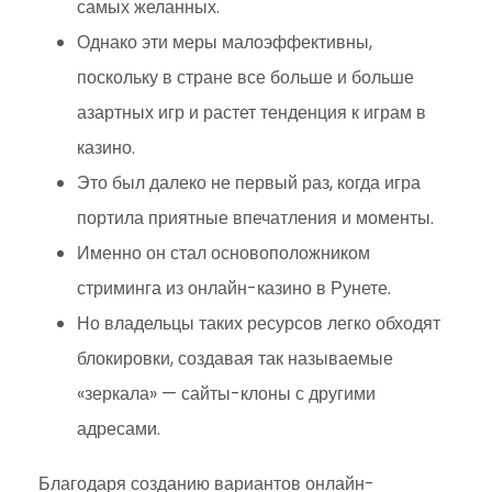
самых желанных.
Однако эти меры малоэффективны,
поскольку в стране все больше и больше
азартных игр и растет тенденция к играм в
казино.
Это был далеко не первый раз, когда игра
портила приятные впечатления и моменты.
Именно он стал основоположником
стриминга из онлайн-казино в Рунете.
Но владельцы таких ресурсов легко обходят
блокировки, создавая так называемые
«зеркала» — сайты-клоны с другими
адресами.
Благодаря созданию вариантов онлайн-