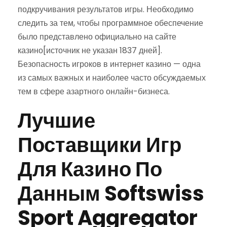
подкручивания результатов игры. Необходимо
следить за тем, чтобы программное обеспечение
было представлено официально на сайте
казино[источник не указан 1837 дней].
Безопасность игроков в интернет казино — одна
из самых важных и наиболее часто обсуждаемых
тем в сфере азартного онлайн-бизнеса.
Лучшие
Поставщики Игр
Для Казино По
Данным Softswiss
Sport Aggregator