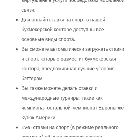
виртуальные услуги посредством мобильной
связи.
Для онлайн ставки на спорт в нашей
букмекерской конторе доступны все
основные виды спорта.
Вы сможете автоматически загружать ставки
и спорт, которые разместит букмекерская
контора, предложившая лучшие условия
бэттерам.
Вы также можете делать ставки и
международные турниры, такие как
чемпионат остальной, чемпионат Европы же
Кубок Америки.
Live-ставки на спорт (в режиме реального