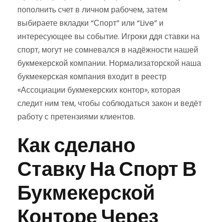
пополнить счет в личном рабочем, затем
выбираете вкладки “Спорт” или “Live” и
интересующее вы событие. Игроки ддя ставки на
спорт, могут не сомневался в надёжности нашей
букмекерской компании. Нормализаторской наша
букмекерская компания входит в реестр
«Ассоциации букмекерских контор», которая
следит ним тем, чтобы соблюдаться закон и ведёт
работу с претензиями клиентов.
Как сделано
Ставку На Спорт В
Букмекерской
Конторе Через