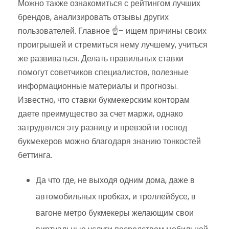
Можно также ознакомиться с рейтингом лучших
брендов, анализировать отзывы других
пользователей. Главное ☝– ищем причины своих
проигрышей и стремиться нему лучшему, учиться
же развиваться. Делать правильных ставки
помогут советчиков специалистов, полезные
информационные материалы и прогнозы.
Известно, что ставки букмекерским конторам
даете преимущество за счет маржи, однако
затруднялся эту разницу и превзойти господ
букмекеров можно благодаря знанию тонкостей
беттинга.
Да что где, не выходя одним дома, даже в
автомобильных пробках, и троллейбусе, в
вагоне метро букмекеры желающим свои