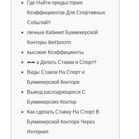
Где Найти предыстория
Коэффициентов Для Спортивных
Событий?
личные Кабинет Букмекерской
Конторы Betboom
высокие Коэффициенты
➦➦ а Делать Ставки и Спорт?
Виды Ставок На Спорт и
Букмекерской Конторе:
Вывод расходующихся С
Букмекерских Контор
Как сделать Ставку На Спорт В
Букмекерской Конторе Через
Интернет