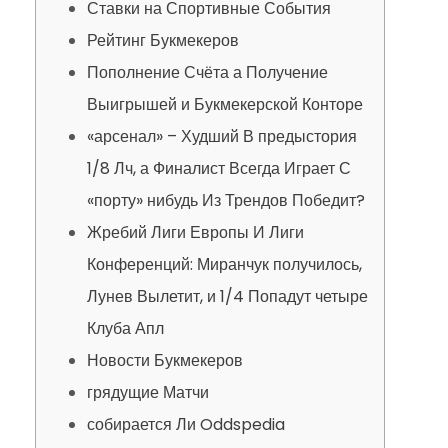
Ставки на Спортивные События
Рейтинг Букмекеров
Пополнение Счёта а Получение
Выигрышей и Букмекерской Конторе
«арсенал» – Худший В предыстория
1/8 Лч, а Финалист Всегда Играет С
«порту» нибудь Из Трендов Победит?
Жребий Лиги Европы И Лиги
Конференций: Миранчук получилось,
Лунев Вылетит, и 1/4 Попадут четыре
Клуба Апл
Новости Букмекеров
грядущие Матчи
собирается Ли Oddspedia