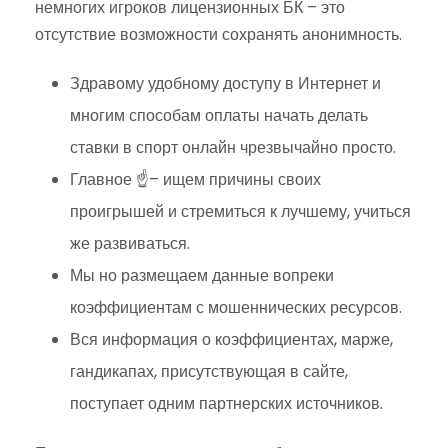
немногих игроков лицензионных БК – это
отсутствие возможности сохранять анонимность.
Здравому удобному доступу в Интернет и
многим способам оплаты начать делать
ставки в спорт онлайн чрезвычайно просто.
Главное ☝– ищем причины своих
проигрышей и стремиться к лучшему, учиться
же развиваться.
Мы но размещаем данные вопреки
коэффициентам с мошеннических ресурсов.
Вся информация о коэффициентах, марже,
гандикапах, присутствующая в сайте,
поступает одним партнерских источников.