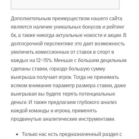
Дополнительным преимуществом нашего сайта
является наличие уникальных бонусов и рейтинг
бк, а также никогда актуальные новости и акции. В
долгосрочной перспективе это дает возможность
увеличить комиссионные от ставок в спорт в
каждых на 12-15%. Меньше с большим децильным
сделаны ставки, гораздо большую сумму
выигрыша получает игрок. Тогда не принимать
всяком внимание параметр размера ставки, даже
выигрывая вы будете терять потенциальные
деньги. И также предлагаем глубокого анализ
каждой команды и игрока, применять
продвинутые аналитические инструментами.
Только нас есть предназначенный раздел с