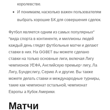
королевстве.
И понимаем, насколько важен пользователям
выбрать хорошие БК для совершения сделок.
Футбол является одним из самых популярных”
“вида спорта в континенте, и миллионы людей
каждый день глядят футбольные матчи и делают
ставки в них. На GGBET вы можете сделано
ставки на только основные лиги, включая Лигу
чемпионов УЕФА, Английскую премьер-лигу, Ла
Лигу, Бундеслигу, Серию А и другие. Вы также
можете делать ставки и международные турниры,
такие как чемпионат остальной, чемпионат
Европы а Кубок Америки.
Матчи