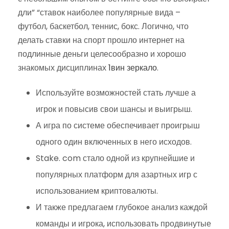
дли” “ставок наиболее популярные вида –
футбол, баскетбол, теннис, бокс. Логично, что
делать ставки на спорт прошло интернет на
подлинные деньги целесообразно и хорошо
знакомых дисциплинах
1вин зеркало
.
Используйте возможностей стать лучше а
игрок и повысив свои шансы и выигрыш.
А игра по системе обеспечивает проигрыш
одного один включенных в него исходов.
Stake. com стало одной из крупнейшие и
популярных платформ для азартных игр с
использованием криптовалюты.
И также предлагаем глубокое анализ каждой
команды и игрока, использовать продвинутые