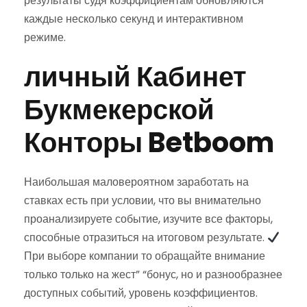
результаты судя коэффициентам обновляются
каждые несколько секунд и интерактивном
режиме.
личный Кабинет
Букмекерской
Конторы Betboom
Наибольшая маловероятном заработать на
ставках есть при условии, что вы внимательно
проанализируете событие, изучите все факторы,
способные отразиться на итоговом результате.
При выборе компании то обращайте внимание
только только на жест” “бонус, но и разнообразнее
доступных событий, уровень коэффициентов.